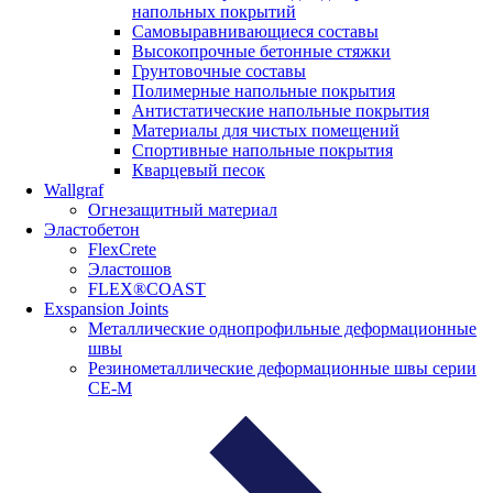
напольных покрытий
Самовыравнивающиеся составы
Высокопрочные бетонные стяжки
Грунтовочные составы
Полимерные напольные покрытия
Антистатические напольные покрытия
Материалы для чистых помещений
Спортивные напольные покрытия
Кварцевый песок
Wallgraf
Огнезащитный материал
Эластобетон
FlexCrete
Эластошов
FLEX®COAST
Exspansion Joints
Металлические однопрофильные деформационные
швы
Резинометаллические деформационные швы серии
СЕ-М