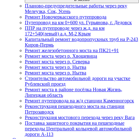
Планово-предупредительные работы через реку
Мелеузка, Сок, Усень
Ремонт Новочеркасского путепровода
Путепровод на км 0+600 ул. Гурьянова, г. Дедовск
ППР на путепроводе через ж.д. на км
172+540(левый) а.д. М-2 Крым
Капитальный ремонт водопропускных труб на Р-243
Киров-Пермь
Ремонт железобетонного моста на ПК21+91
Ремонт моста через р. Хвощевица
Ремонт моста через р. Северка
Ремонт моста через р. Нытва
Ремонт моста через р. Нытва
Строительство автомобильной дороги на участке
Рублевский проезд
Ремонт моста в районе посёлка Новая Жизнь,
Липецкая область
Ремонт путепровода на ж/д станции Каменногорск
Реконструкция пешеходного моста на станции
Петрозаводск
Реконструкция мостового перехода через реку Вага
Поставка защитного покрытия на пешеходные
переходы Центральной кольцевой автомобильной
дороги А-113