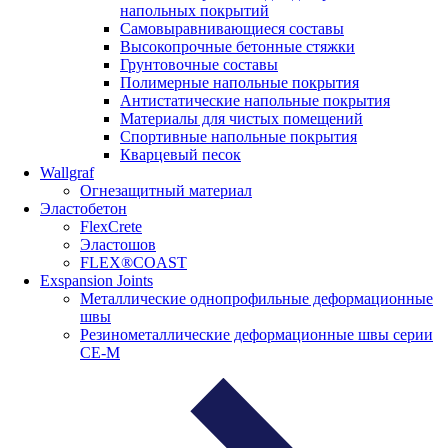
напольных покрытий
Самовыравнивающиеся составы
Высокопрочные бетонные стяжки
Грунтовочные составы
Полимерные напольные покрытия
Антистатические напольные покрытия
Материалы для чистых помещений
Спортивные напольные покрытия
Кварцевый песок
Wallgraf
Огнезащитный материал
Эластобетон
FlexCrete
Эластошов
FLEX®COAST
Exspansion Joints
Металлические однопрофильные деформационные
швы
Резинометаллические деформационные швы серии
СЕ-М