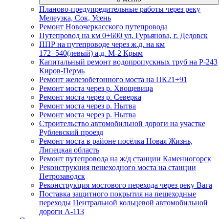
Планово-предупредительные работы через реку
Мелеузка, Сок, Усень
Ремонт Новочеркасского путепровода
Путепровод на км 0+600 ул. Гурьянова, г. Дедовск
ППР на путепроводе через ж.д. на км
172+540(левый) а.д. М-2 Крым
Капитальный ремонт водопропускных труб на Р-243
Киров-Пермь
Ремонт железобетонного моста на ПК21+91
Ремонт моста через р. Хвощевица
Ремонт моста через р. Северка
Ремонт моста через р. Нытва
Ремонт моста через р. Нытва
Строительство автомобильной дороги на участке
Рублевский проезд
Ремонт моста в районе посёлка Новая Жизнь,
Липецкая область
Ремонт путепровода на ж/д станции Каменногорск
Реконструкция пешеходного моста на станции
Петрозаводск
Реконструкция мостового перехода через реку Вага
Поставка защитного покрытия на пешеходные
переходы Центральной кольцевой автомобильной
дороги А-113