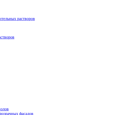
оительных растворов
створов
полов
прозрачных фасадов