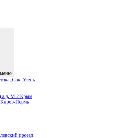
 меню
узка, Сок, Усень
) а.д. М-2 Крым
3 Киров-Пермь
блевский проезд