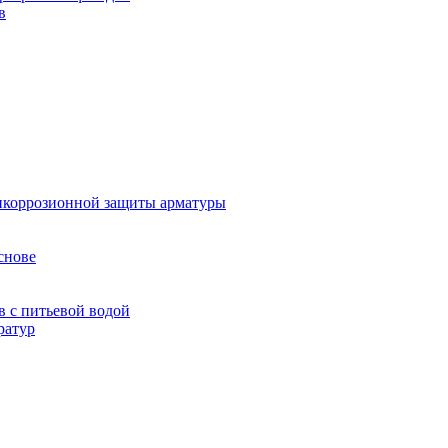
в
тикоррозионной защиты арматуры
снове
в с питьевой водой
ратур