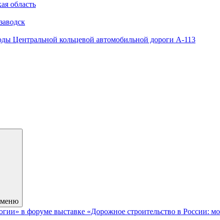
ая область
заводск
оды Центральной кольцевой автомобильной дороги А-113
 меню
гии» в форуме выставке «Дорожное строительство в России: мо