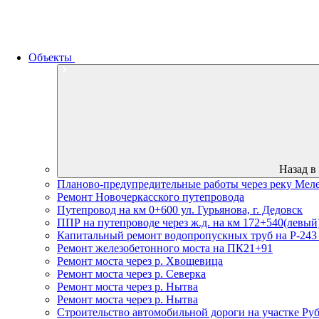
Объекты
Назад в
Планово-предупредительные работы через реку Меле
Ремонт Новочеркасского путепровода
Путепровод на км 0+600 ул. Гурьянова, г. Дедовск
ППР на путепроводе через ж.д. на км 172+540(левый
Капитальный ремонт водопропускных труб на Р-24
Ремонт железобетонного моста на ПК21+91
Ремонт моста через р. Хвощевица
Ремонт моста через р. Северка
Ремонт моста через р. Нытва
Ремонт моста через р. Нытва
Строительство автомобильной дороги на участке Ру