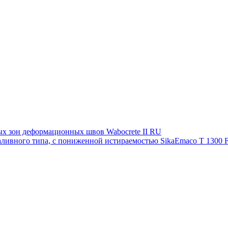
ых зон деформационных швов Waboсrete II RU
аливного типа, с пониженной истираемостью SikaEmaco T 1300 