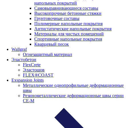
напольных покрытий
Самовыравнивающиеся составы
Высокопрочные бетонные стяжки
Грунтовочные составы
Полимерные напольные покрытия
Антистатические напольные покрытия
Материалы для чистых помещений
Спортивные напольные покрытия
Кварцевый песок
Wallgraf
Огнезащитный материал
Эластобетон
FlexCrete
Эластошов
FLEX®COAST
Exspansion Joints
Металлические однопрофильные деформационные
швы
Резинометаллические деформационные швы серии
СЕ-М