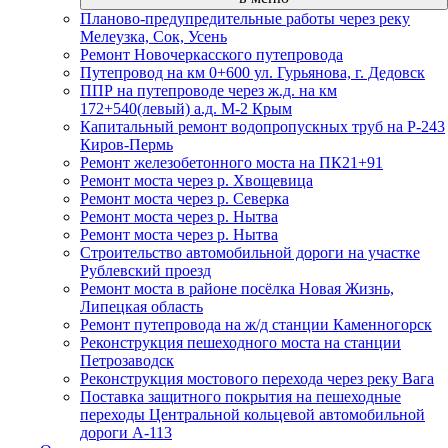
Планово-предупредительные работы через реку
Мелеузка, Сок, Усень
Ремонт Новочеркасского путепровода
Путепровод на км 0+600 ул. Гурьянова, г. Дедовск
ППР на путепроводе через ж.д. на км
172+540(левый) а.д. М-2 Крым
Капитальный ремонт водопропускных труб на Р-243
Киров-Пермь
Ремонт железобетонного моста на ПК21+91
Ремонт моста через р. Хвощевица
Ремонт моста через р. Северка
Ремонт моста через р. Нытва
Ремонт моста через р. Нытва
Строительство автомобильной дороги на участке
Рублевский проезд
Ремонт моста в районе посёлка Новая Жизнь,
Липецкая область
Ремонт путепровода на ж/д станции Каменногорск
Реконструкция пешеходного моста на станции
Петрозаводск
Реконструкция мостового перехода через реку Вага
Поставка защитного покрытия на пешеходные
переходы Центральной кольцевой автомобильной
дороги А-113