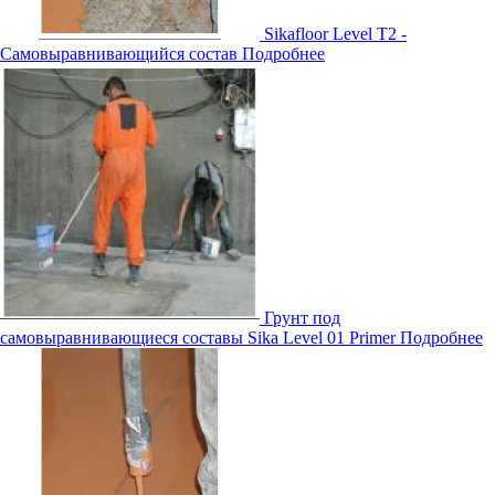
Sikafloor Level T2 -
Самовыравнивающийся состав
Подробнее
Грунт под
самовыравнивающиеся составы Sika Level 01 Primer
Подробнее