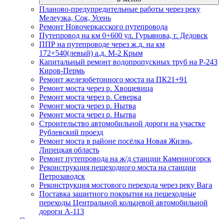
Планово-предупредительные работы через реку
Мелеузка, Сок, Усень
Ремонт Новочеркасского путепровода
Путепровод на км 0+600 ул. Гурьянова, г. Дедовск
ППР на путепроводе через ж.д. на км
172+540(левый) а.д. М-2 Крым
Капитальный ремонт водопропускных труб на Р-243
Киров-Пермь
Ремонт железобетонного моста на ПК21+91
Ремонт моста через р. Хвощевица
Ремонт моста через р. Северка
Ремонт моста через р. Нытва
Ремонт моста через р. Нытва
Строительство автомобильной дороги на участке
Рублевский проезд
Ремонт моста в районе посёлка Новая Жизнь,
Липецкая область
Ремонт путепровода на ж/д станции Каменногорск
Реконструкция пешеходного моста на станции
Петрозаводск
Реконструкция мостового перехода через реку Вага
Поставка защитного покрытия на пешеходные
переходы Центральной кольцевой автомобильной
дороги А-113