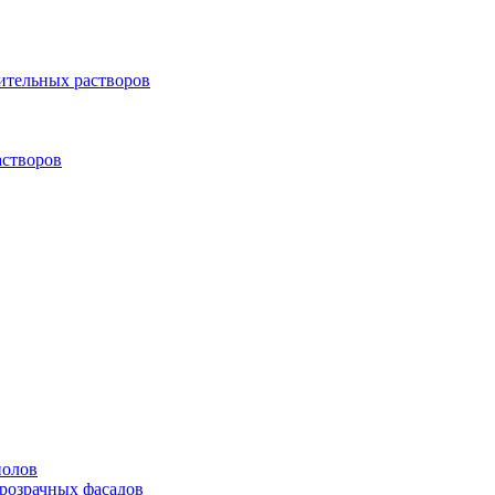
оительных растворов
створов
полов
прозрачных фасадов