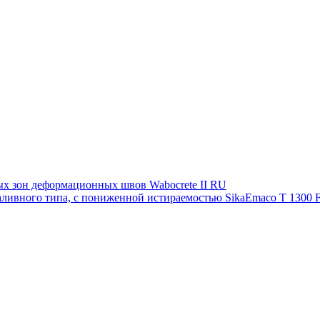
ых зон деформационных швов Waboсrete II RU
аливного типа, с пониженной истираемостью SikaEmaco T 1300 