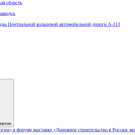
ая область
заводск
оды Центральной кольцевой автомобильной дороги А-113
 меню
гии» в форуме выставке «Дорожное строительство в России: мо