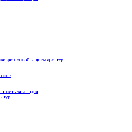
в
тикоррозионной защиты арматуры
снове
в с питьевой водой
ратур