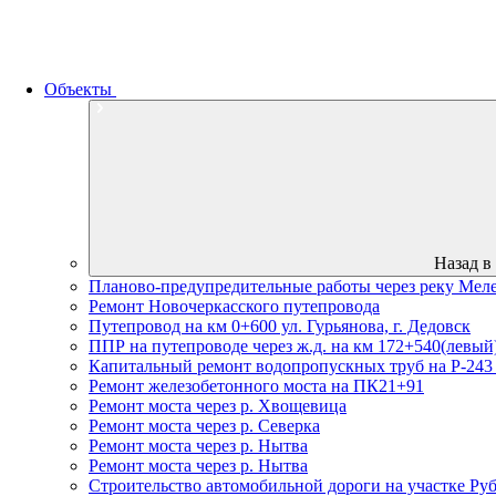
Объекты
Назад в
Планово-предупредительные работы через реку Меле
Ремонт Новочеркасского путепровода
Путепровод на км 0+600 ул. Гурьянова, г. Дедовск
ППР на путепроводе через ж.д. на км 172+540(левый
Капитальный ремонт водопропускных труб на Р-24
Ремонт железобетонного моста на ПК21+91
Ремонт моста через р. Хвощевица
Ремонт моста через р. Северка
Ремонт моста через р. Нытва
Ремонт моста через р. Нытва
Строительство автомобильной дороги на участке Ру