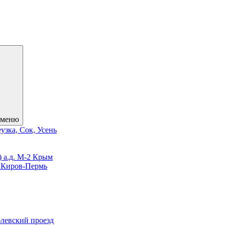
 меню
узка, Сок, Усень
) а.д. М-2 Крым
3 Киров-Пермь
блевский проезд