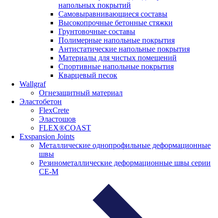
напольных покрытий
Самовыравнивающиеся составы
Высокопрочные бетонные стяжки
Грунтовочные составы
Полимерные напольные покрытия
Антистатические напольные покрытия
Материалы для чистых помещений
Спортивные напольные покрытия
Кварцевый песок
Wallgraf
Огнезащитный материал
Эластобетон
FlexCrete
Эластошов
FLEX®COAST
Exspansion Joints
Металлические однопрофильные деформационные
швы
Резинометаллические деформационные швы серии
СЕ-М