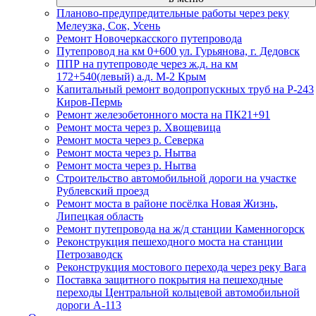
Планово-предупредительные работы через реку
Мелеузка, Сок, Усень
Ремонт Новочеркасского путепровода
Путепровод на км 0+600 ул. Гурьянова, г. Дедовск
ППР на путепроводе через ж.д. на км
172+540(левый) а.д. М-2 Крым
Капитальный ремонт водопропускных труб на Р-243
Киров-Пермь
Ремонт железобетонного моста на ПК21+91
Ремонт моста через р. Хвощевица
Ремонт моста через р. Северка
Ремонт моста через р. Нытва
Ремонт моста через р. Нытва
Строительство автомобильной дороги на участке
Рублевский проезд
Ремонт моста в районе посёлка Новая Жизнь,
Липецкая область
Ремонт путепровода на ж/д станции Каменногорск
Реконструкция пешеходного моста на станции
Петрозаводск
Реконструкция мостового перехода через реку Вага
Поставка защитного покрытия на пешеходные
переходы Центральной кольцевой автомобильной
дороги А-113