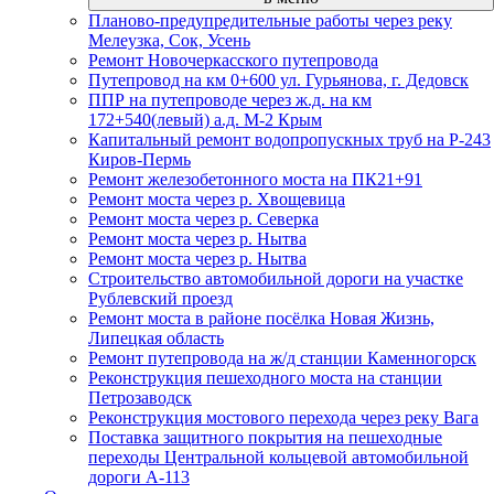
Планово-предупредительные работы через реку
Мелеузка, Сок, Усень
Ремонт Новочеркасского путепровода
Путепровод на км 0+600 ул. Гурьянова, г. Дедовск
ППР на путепроводе через ж.д. на км
172+540(левый) а.д. М-2 Крым
Капитальный ремонт водопропускных труб на Р-243
Киров-Пермь
Ремонт железобетонного моста на ПК21+91
Ремонт моста через р. Хвощевица
Ремонт моста через р. Северка
Ремонт моста через р. Нытва
Ремонт моста через р. Нытва
Строительство автомобильной дороги на участке
Рублевский проезд
Ремонт моста в районе посёлка Новая Жизнь,
Липецкая область
Ремонт путепровода на ж/д станции Каменногорск
Реконструкция пешеходного моста на станции
Петрозаводск
Реконструкция мостового перехода через реку Вага
Поставка защитного покрытия на пешеходные
переходы Центральной кольцевой автомобильной
дороги А-113