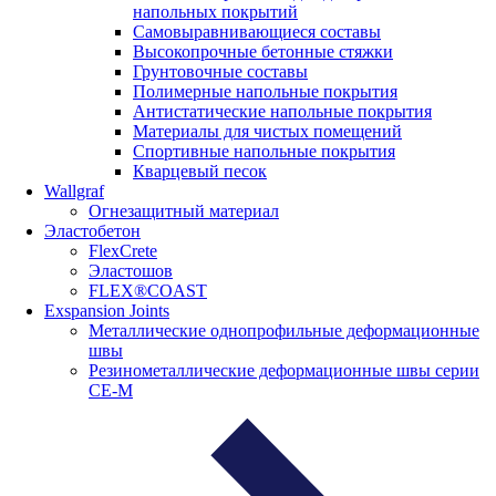
напольных покрытий
Самовыравнивающиеся составы
Высокопрочные бетонные стяжки
Грунтовочные составы
Полимерные напольные покрытия
Антистатические напольные покрытия
Материалы для чистых помещений
Спортивные напольные покрытия
Кварцевый песок
Wallgraf
Огнезащитный материал
Эластобетон
FlexCrete
Эластошов
FLEX®COAST
Exspansion Joints
Металлические однопрофильные деформационные
швы
Резинометаллические деформационные швы серии
СЕ-М