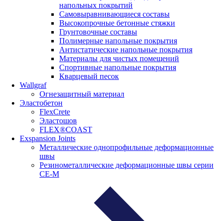
напольных покрытий
Самовыравнивающиеся составы
Высокопрочные бетонные стяжки
Грунтовочные составы
Полимерные напольные покрытия
Антистатические напольные покрытия
Материалы для чистых помещений
Спортивные напольные покрытия
Кварцевый песок
Wallgraf
Огнезащитный материал
Эластобетон
FlexCrete
Эластошов
FLEX®COAST
Exspansion Joints
Металлические однопрофильные деформационные
швы
Резинометаллические деформационные швы серии
СЕ-М