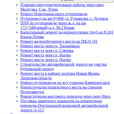
Планово-предупредительные работы через реку
Мелеузка, Сок, Усень
Ремонт Новочеркасского путепровода
Путепровод на км 0+600 ул. Гурьянова, г. Дедовск
ППР на путепроводе через ж.д. на км
172+540(левый) а.д. М-2 Крым
Капитальный ремонт водопропускных труб на Р-243
Киров-Пермь
Ремонт железобетонного моста на ПК21+91
Ремонт моста через р. Хвощевица
Ремонт моста через р. Северка
Ремонт моста через р. Нытва
Ремонт моста через р. Нытва
Строительство автомобильной дороги на участке
Рублевский проезд
Ремонт моста в районе посёлка Новая Жизнь,
Липецкая область
Ремонт путепровода на ж/д станции Каменногорск
Реконструкция пешеходного моста на станции
Петрозаводск
Реконструкция мостового перехода через реку Вага
Поставка защитного покрытия на пешеходные
переходы Центральной кольцевой автомобильной
дороги А-113